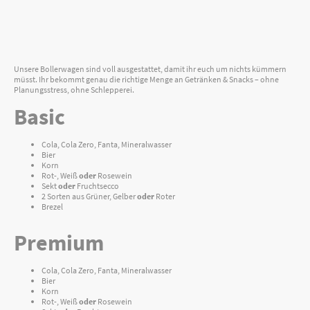
Unsere Bollerwagen sind voll ausgestattet, damit ihr euch um nichts kümmern
müsst. Ihr bekommt genau die richtige Menge an Getränken & Snacks – ohne
Planungsstress, ohne Schlepperei.
Basic
Cola, Cola Zero, Fanta, Mineralwasser
Bier
Korn
Rot-, Weiß
oder
Rosewein
Sekt
oder
Fruchtsecco
2 Sorten aus Grüner, Gelber
oder
Roter
Brezel
Premium
Cola, Cola Zero, Fanta, Mineralwasser
Bier
Korn
Rot-, Weiß
oder
Rosewein