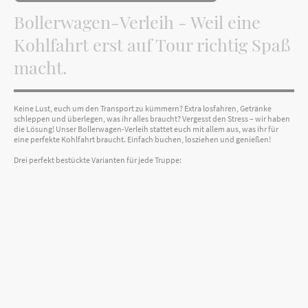
Bollerwagen-Verleih - Weil eine
Kohlfahrt erst auf Tour richtig Spaß
macht.
Keine Lust, euch um den Transport zu kümmern? Extra losfahren, Getränke
schleppen und überlegen, was ihr alles braucht? Vergesst den Stress – wir haben
die Lösung! Unser Bollerwagen-Verleih stattet euch mit allem aus, was ihr für
eine perfekte Kohlfahrt braucht. Einfach buchen, losziehen und genießen!
Drei perfekt bestückte Varianten für jede Truppe: