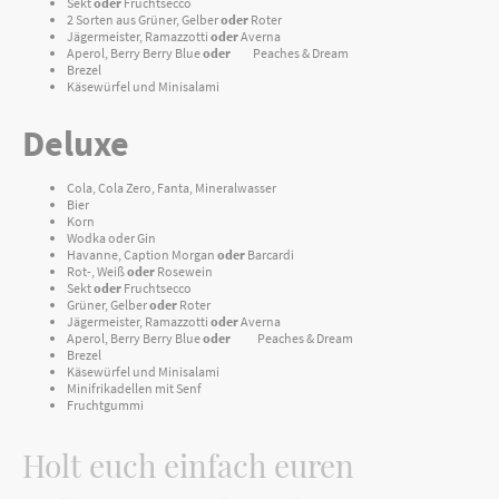
Sekt
oder
Fruchtsecco
2 Sorten aus Grüner, Gelber
oder
Roter
Jägermeister, Ramazzotti
oder
Averna
Aperol, Berry Berry Blue
oder
Peaches & Dream
Brezel
Käsewürfel und Minisalami
Deluxe
Cola, Cola Zero, Fanta, Mineralwasser
Bier
Korn
Wodka oder Gin
Havanne, Caption Morgan
oder
Barcardi
Rot-, Weiß
oder
Rosewein
Sekt
oder
Fruchtsecco
Grüner, Gelber
oder
Roter
Jägermeister, Ramazzotti
oder
Averna
Aperol, Berry Berry Blue
oder
Peaches & Dream
Brezel
Käsewürfel und Minisalami
Minifrikadellen mit Senf
Fruchtgummi
Holt euch einfach euren