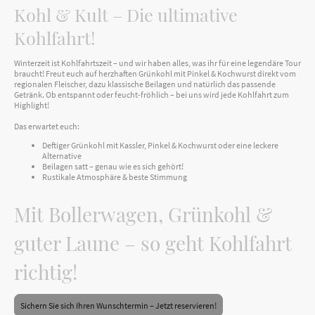
Kohl & Kult – Die ultimative
Kohlfahrt!
Winterzeit ist Kohlfahrtszeit – und wir haben alles, was ihr für eine legendäre Tour
braucht! Freut euch auf herzhaften Grünkohl mit Pinkel & Kochwurst direkt vom
regionalen Fleischer, dazu klassische Beilagen und natürlich das passende
Getränk. Ob entspannt oder feucht-fröhlich – bei uns wird jede Kohlfahrt zum
Highlight!
Das erwartet euch:
Deftiger Grünkohl mit Kassler, Pinkel & Kochwurst oder eine leckere
Alternative
Beilagen satt – genau wie es sich gehört!
Rustikale Atmosphäre & beste Stimmung
Mit Bollerwagen, Grünkohl &
guter Laune – so geht Kohlfahrt
richtig!
Sichern Sie sich Ihren Wunschtermin – Jetzt reservieren!