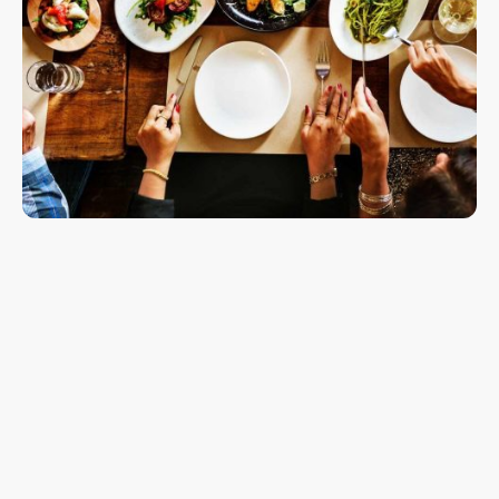
Du willst genießen, feiern oder einfach nur dem Alltag entfliehen? Dann
reserviere jetzt deinen Tisch ganz bequem online! Ob romantisches Dinner,
gesellige Runde mit Freunden oder Familienfeier – wir halten dir deinen
Lieblingsplatz warm
Klick, reservieren, freuen!
Keine Wartezeit, keine Überraschungen – nur gutes Essen & beste
Gesellschaft!
Planung ist alles – und wir lieben es, dir das so einfach wie möglich zu
machen!
Also, worauf wartest du?
Jetzt Tisch sichern und Vorfreude genießen!