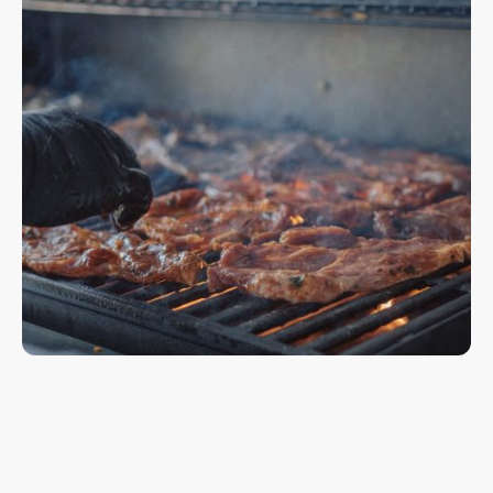
Egal, ob Hochzeit, Geburtstag, Firmenfeier oder ein besonderer Anlass im kleinen
Kreis – mit
Boga’s Catering
wird Ihr Event auch kulinarisch unvergesslich. Wir
kreieren mit viel Leidenschaft individuelle Menüs, die nicht nur geschmacklich
überzeugen, sondern auch optisch begeistern.
Ob exquisites Buffet, raffiniertes Fingerfood oder Live-Cooking-Stationen – wir
setzen auf frische Zutaten, kreative Kompositionen und höchste Qualität.
Natürlich gehen wir auf Ihre Wünsche ein und bieten auch vegetarische, vegane
oder regional inspirierte Speisen an.