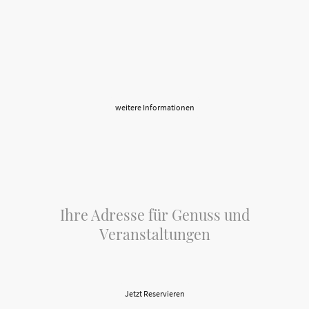
Lehnen Sie sich zurück und genießen Sie den Moment – wir kümmern uns um
den Rest. Von der Planung bis zum letzten Teller sorgen wir dafür, dass alles
reibungslos läuft und Ihre Gäste begeistert sind.
Lassen Sie uns gemeinsam Ihr perfektes Catering gestalten.
Wir freuen uns darauf, Ihre Veranstaltung kulinarisch zu
begleiten
weitere Informationen
Ihre Adresse für Genuss und
Veranstaltungen
Erleben Sie Gastfreundschaft auf höchstem Niveau
Jetzt Reservieren