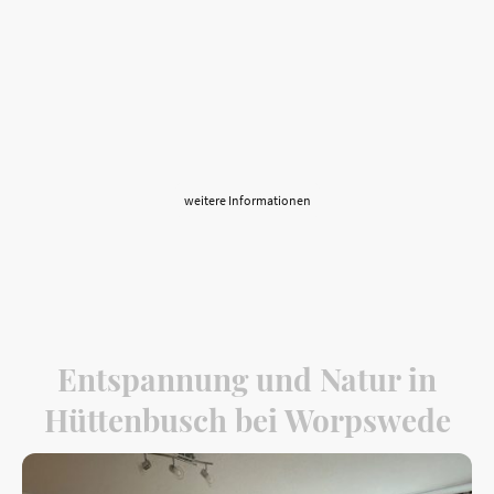
bietet Platz für bis zu 250 Gäste und schafft den idealen
Rahmen für unvergessliche Momente.
In stilvollem Ambiente feiern Sie ganz nach Ihren Wünschen.
Wir bieten nicht nur eine flexible Raumgestaltung, sondern auch erstklassiges
Catering und eine professionelle Eventbetreuung – alles aus einer Hand.
Von der eleganten Tischdekoration bis hin zur perfekten Menüauswahl sorgen
wir dafür, dass Ihr Fest unvergesslich wird.
Lassen Sie uns gemeinsam Ihre Traumveranstaltung planen!
weitere Informationen
Entspannung und Natur in
Hüttenbusch bei Worpswede