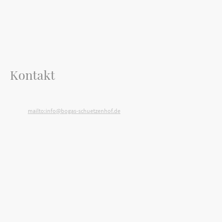
Kontakt
Telefon: 04794 / 950 41
E-Mail:
mailto:info@bogas-schuetzenhof.de
Adresse: Mühlendamm 3, 27726 Worpswede, Deutschland
Name
*
Nachricht
*