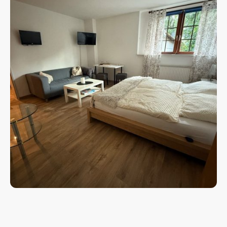
Willkommen in Ihrer charmanten Unterkunft in
Hüttenbusch
, nur wenige
Minuten vom Künstlerdorf Worpswede entfernt. Unsere
sechs liebevoll
eingerichteten Doppelzimmer
bieten Ihnen Komfort und Entspannung in
ruhiger Umgebung – ideal für Erholungssuchende, Naturliebhaber und